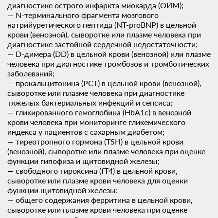
диагностике острого инфаркта миокарда (ОИМ);
— N-терминального фрагмента мозгового
натрийуретического пептида (NT-proBNP) в цельной
крови (венозной), сыворотке или плазме человека при
диагностике застойной сердечной недостаточности;
— D-димера (DD) в цельной крови (венозной) или плазме
человека при диагностике тромбозов и тромботических
заболеваний;
— прокальцитонина (PCT) в цельной крови (венозной),
сыворотке или плазме человека при диагностике
тяжелых бактериальных инфекций и сепсиса;
— гликированного гемоглобина (HbA1с) в венозной
крови человека при мониторинге гликемического
индекса у пациентов с сахарным диабетом;
— тиреотропного гормона (TSH) в цельной крови
(венозной), сыворотке или плазме человека при оценке
функции гипофиза и щитовидной железы;
— свободного тироксина (fT4) в цельной крови,
сыворотке или плазме крови человека для оценки
функции щитовидной железы;
— общего содержания ферритина в цельной крови,
сыворотке или плазме крови человека при оценке