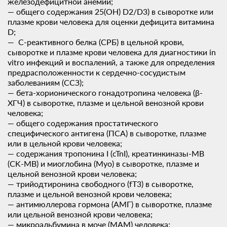
железодефицитной анемии;
— общего содержания 25(OH) D2/D3) в сыворотке или
плазме крови человека для оценки дефицита витамина
D;
— С-реактивного белка (СРБ) в цельной крови,
сыворотке и плазме крови человека для диагностики in
vitro инфекций и воспалений, а также для определения
предрасположенности к сердечно-сосудистым
заболеваниям (ССЗ);
— бета-хорионического гонадотропина человека (β-
ХГЧ) в сыворотке, плазме и цельной венозной крови
человека;
— общего содержания простатического
специфического антигена (ПСА) в сыворотке, плазме
или в цельной крови человека;
— содержания тропонина I (cTnI), креатинкиназы-MB
(CK-MB) и миоглобина (Myo) в сыворотке, плазме и
цельной венозной крови человека;
— трийодтиронина свободного (fT3) в сыворотке,
плазме и цельной венозной крови человека;
— антимюллерова гормона (АМГ) в сыворотке, плазме
или цельной венозной крови человека;
— микроальбумина в моче (MAМ) человека;